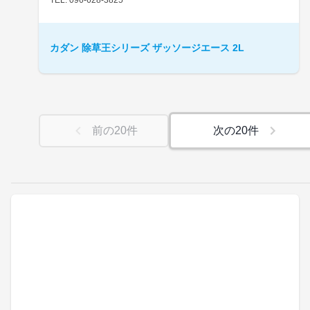
カダン 除草王シリーズ ザッソージエース 2L
前の
20
件
次の
20
件