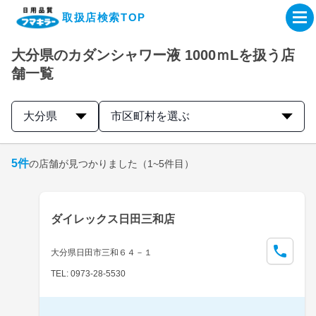
取扱店検索TOP
大分県のカダンシャワー液 1000ｍLを扱う店
企業・IR情報サイト
舗一覧
製品情報サイト
大分県
市区町村を選ぶ
オンラインショップ
5
件
の店舗が見つかりました
（1~5件目）
製品検索はこちら
ダイレックス日田三和店
取扱店検索はこちら
大分県日田市三和６４－１
TEL: 0973-28-5530