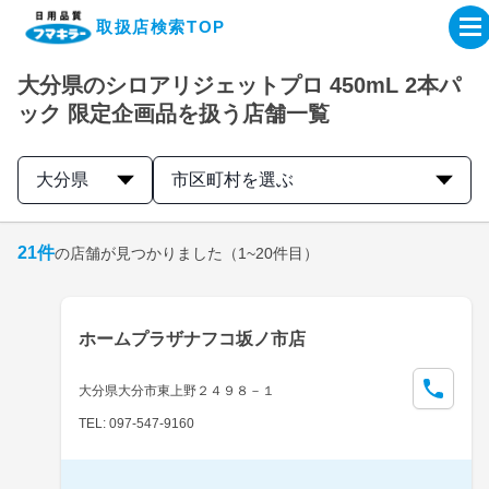
取扱店検索TOP
大分県のシロアリジェットプロ 450mL 2本パ
企業・IR情報サイト
ック 限定企画品を扱う店舗一覧
製品情報サイト
大分県
市区町村を選ぶ
オンラインショップ
21
件
の店舗が見つかりました
（1~20件目）
製品検索はこちら
ホームプラザナフコ坂ノ市店
取扱店検索はこちら
大分県大分市東上野２４９８－１
TEL: 097-547-9160