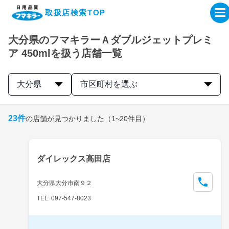
取扱店検索TOP
大分県のフマキラーＡダブルジェットプレミ
企業・IR情報サイト
ア 450mlを扱う店舗一覧
製品情報サイト
大分県
市区町村を選ぶ
オンラインショップ
23
件
の店舗が見つかりました
（1~20件目）
製品検索はこちら
ダイレックス高田店
取扱店検索はこちら
大分県大分市南９２
TEL: 097-547-8023