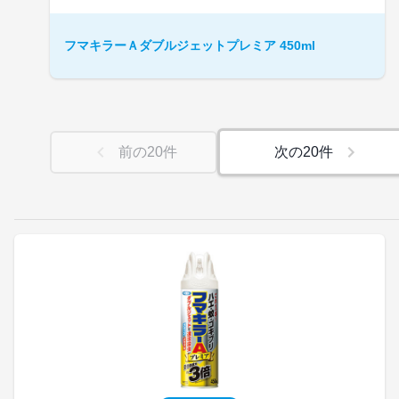
フマキラーＡダブルジェットプレミア 450ml
前の
20
件
次の
20
件