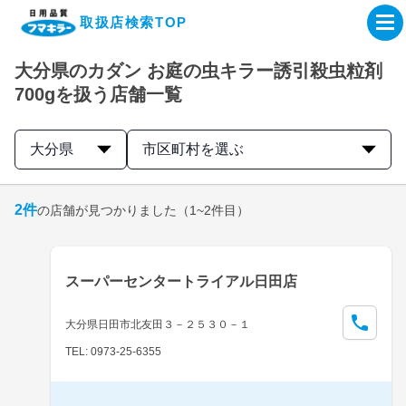
取扱店検索TOP
大分県のカダン お庭の虫キラー誘引殺虫粒剤
企業・IR情報サイト
700gを扱う店舗一覧
製品情報サイト
大分県
市区町村を選ぶ
オンラインショップ
2
件
の店舗が見つかりました
（1~2件目）
製品検索はこちら
スーパーセンタートライアル日田店
取扱店検索はこちら
大分県日田市北友田３－２５３０－１
TEL: 0973-25-6355