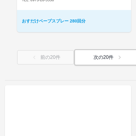
おすだけベープスプレー 280回分
前の
20
件
次の
20
件