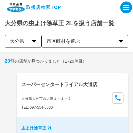
取扱店検索TOP
大分県の虫よけ除草王 2Lを扱う店舗一覧
企業・IR情報サイト
大分県
市区町村を選ぶ
製品情報サイト
20
件
の店舗が見つかりました
（1~20件目）
オンラインショップ
製品検索はこちら
スーパーセンタートライアル大道店
取扱店検索はこちら
大分県大分市西大道１－１－９
TEL: 097-554-5500
虫よけ除草王 2L