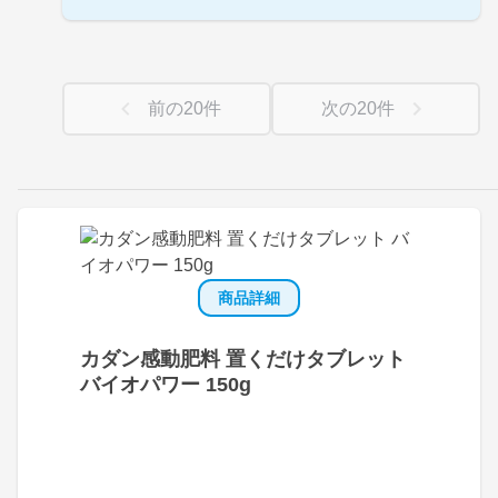
前の
20
件
次の
20
件
商品詳細
カダン感動肥料 置くだけタブレット
バイオパワー 150g