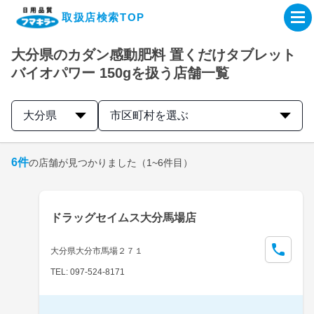
取扱店検索TOP
大分県のカダン感動肥料 置くだけタブレット
企業・IR情報サイト
バイオパワー 150gを扱う店舗一覧
製品情報サイト
大分県
市区町村を選ぶ
オンラインショップ
6
件
の店舗が見つかりました
（1~6件目）
製品検索はこちら
ドラッグセイムス大分馬場店
取扱店検索はこちら
大分県大分市馬場２７１
TEL: 097-524-8171