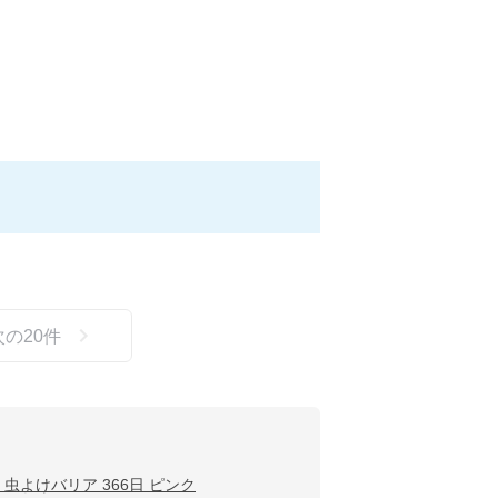
次の
20
件
lect 虫よけバリア 366日 ピンク