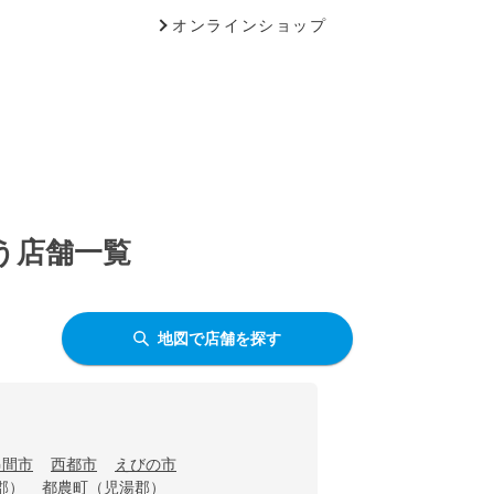
オンラインショップ
う店舗一覧
地図で店舗を探す
串間市
西都市
えびの市
郡）
都農町（児湯郡）