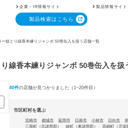
企業・IR情報サイト
製品情報サイト
製品検索はこちら
ラー蚊とり線香本練りジャンボ 50巻缶入を扱う店舗一覧
り線香本練りジャンボ 50巻缶入を扱
40
件
の店舗が見つかりました
（1~20件目）
市区町村を選ぶ
宮崎市
都城市
延岡市
日南市
小林市
日向市
三股町（北諸県郡）
綾町（東諸県郡）
高鍋町（児湯