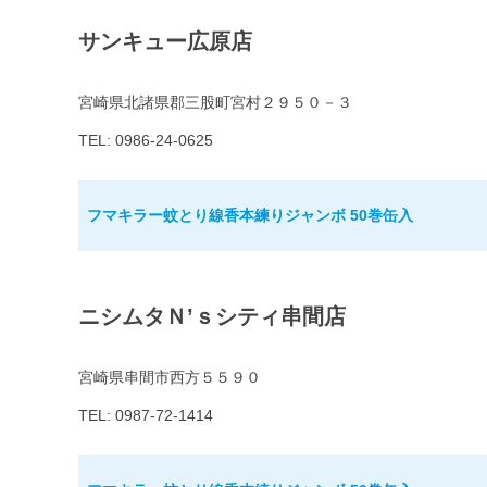
サンキュー広原店
宮崎県北諸県郡三股町宮村２９５０－３
TEL: 0986-24-0625
フマキラー蚊とり線香本練りジャンボ 50巻缶入
ニシムタＮ’ｓシティ串間店
宮崎県串間市西方５５９０
TEL: 0987-72-1414