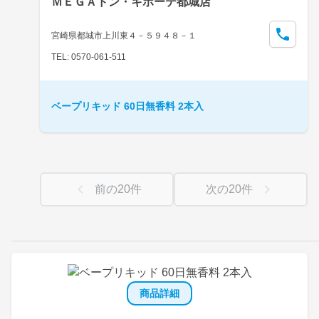
ＭＥＧＡドン・キホーテ都城店
宮崎県都城市上川東４－５９４８－１
TEL: 0570-061-511
ベープリキッド 60日無香料 2本入
前の
20
件
次の
20
件
商品詳細