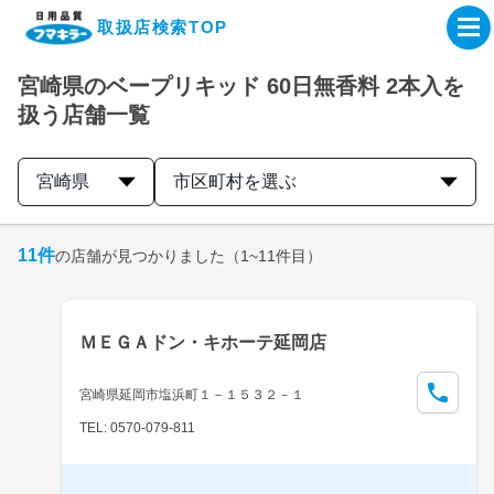
取扱店検索TOP
宮崎県のベープリキッド 60日無香料 2本入を
企業・IR情報サイト
扱う店舗一覧
製品情報サイト
宮崎県
市区町村を選ぶ
オンラインショップ
11
件
の店舗が見つかりました
（1~11件目）
製品検索はこちら
ＭＥＧＡドン・キホーテ延岡店
取扱店検索はこちら
宮崎県延岡市塩浜町１－１５３２－１
TEL: 0570-079-811