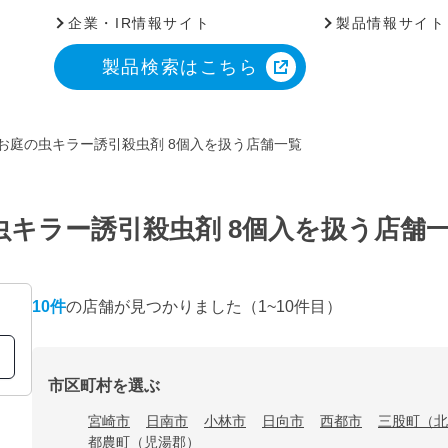
企業・IR情報サイト
製品情報サイト
製品検索はこちら
お庭の虫キラー誘引殺虫剤 8個入を扱う店舗一覧
虫キラー誘引殺虫剤 8個入を扱う店舗
10
件
の店舗が見つかりました
（1~10件目）
市区町村を選ぶ
宮崎市
日南市
小林市
日向市
西都市
三股町（北
都農町（児湯郡）