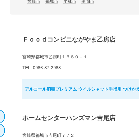
宮崎市
都城市
小林市
串間市
Ｆｏｏｄコンビニながやま乙房店
宮崎県都城市乙房町１６８０－１
TEL: 0986-37-2983
アルコール消毒プレミアム ウイルシャット手指用 つけかえ用
ホームセンターハンズマン吉尾店
宮崎県都城市吉尾町７７２