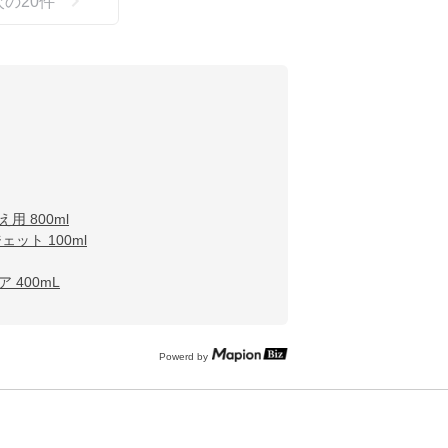
次の
20
件
 800ml
ット 100ml
400mL
Powerd by