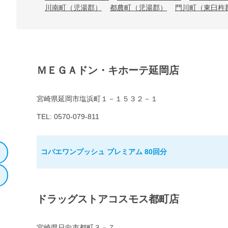
川南町（児湯郡）
都農町（児湯郡）
門川町（東臼杵
ＭＥＧＡドン・キホーテ延岡店
宮崎県延岡市塩浜町１－１５３２－１
TEL: 0570-079-811
コバエワンプッシュ プレミアム 80回分
ドラッグストアコスモス都町店
宮崎県日向市都町３－７