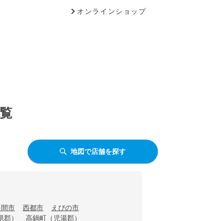
オンラインショップ
一覧
地図で店舗を探す
串間市
西都市
えびの市
県郡）
高鍋町（児湯郡）