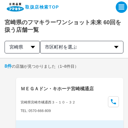
取扱店検索TOP
宮崎県のフマキラーワンショット未来 60回を
企業・IR情報サイト
扱う店舗一覧
製品情報サイト
宮崎県
市区町村を選ぶ
オンラインショップ
8
件
の店舗が見つかりました
（1~8件目）
製品検索はこちら
ＭＥＧＡドン・キホーテ宮崎橘通店
取扱店検索はこちら
宮崎県宮崎市橘通西３－１０－３２
TEL: 0570-666-809