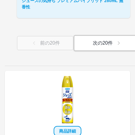
シューズの気持ち プレミアムハイブリッド 280mL 無
香性
前の
20
件
次の
20
件
商品詳細