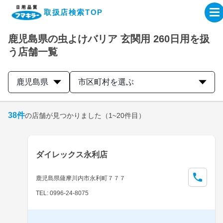
取扱店検索TOP
鹿児島県の虫よけバリア 玄関用 260日用を扱
企業・IR情報サイト
う店舗一覧
製品情報サイト
鹿児島県
市区町村を選ぶ
オンラインショップ
38
件
の店舗が見つかりました
（1~20件目）
製品検索はこちら
ダイレックス永利店
取扱店検索はこちら
鹿児島県薩摩川内市永利町７７７
TEL: 0996-24-8075