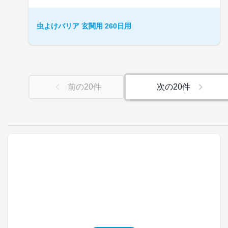
虫よけバリア 玄関用 260日用
前の
20
件
次の
20
件