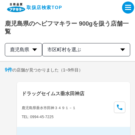
取扱店検索TOP
鹿児島県のヘビフマキラー 900gを扱う店舗一
企業・IR情報サイト
覧
製品情報サイト
鹿児島県
市区町村を選ぶ
オンラインショップ
9
件
の店舗が見つかりました
（1~9件目）
製品検索はこちら
ドラッグセイムス垂水田神店
取扱店検索はこちら
鹿児島県垂水市田神３４９１－１
TEL: 0994-45-7225