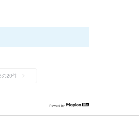
次の
20
件
Powerd by