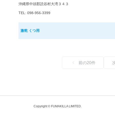
沖縄県中頭郡読谷村大湾３４３
TEL: 098-956-3399
激乾 くつ用
前の
20
件
Copyright © FUMAKILLA LIMITED.