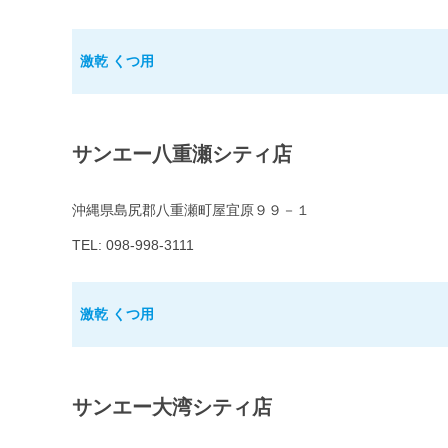
激乾 くつ用
サンエー八重瀬シティ店
沖縄県島尻郡八重瀬町屋宜原９９－１
TEL: 098-998-3111
激乾 くつ用
サンエー大湾シティ店