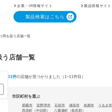
企業・IR情報サイト
製品情報サイト
製品検索はこちら
くつ用を扱う店舗一覧
扱う店舗一覧
11
件
の店舗が見つかりました
（1~11件目）
市区町村を選ぶ
那覇市
宜野湾市
石垣市
浦添市
糸満市
うるま市
西原町（中頭郡）
八重瀬町（島尻郡）