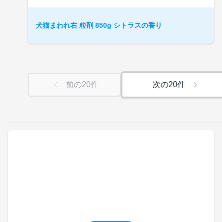
犬猫まわれ右 粒剤 850g シトラスの香り
前の
20
件
次の
20
件