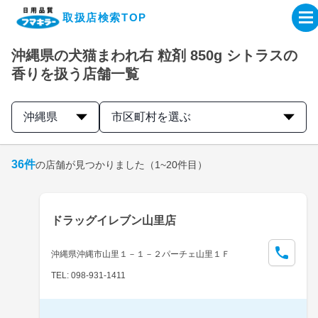
取扱店検索TOP
沖縄県の犬猫まわれ右 粒剤 850g シトラスの
企業・IR情報サイト
香りを扱う店舗一覧
製品情報サイト
沖縄県
市区町村を選ぶ
オンラインショップ
36
件
の店舗が見つかりました
（1~20件目）
製品検索はこちら
ドラッグイレブン山里店
取扱店検索はこちら
沖縄県沖縄市山里１－１－２パーチェ山里１Ｆ
TEL: 098-931-1411