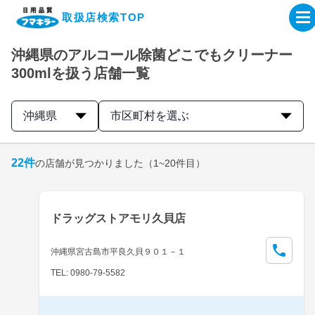
取扱店検索TOP
沖縄県のアルコール除菌どこでもクリーナー
企業・IR情報サイト
300mlを扱う店舗一覧
製品情報サイト
沖縄県
市区町村を選ぶ
オンラインショップ
22
件
の店舗が見つかりました
（1~20件目）
製品検索はこちら
ドラッグストアモリ久貝店
取扱店検索はこちら
沖縄県宮古島市平良久貝９０１－１
TEL: 0980-79-5582