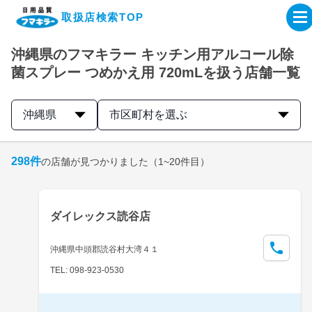
取扱店検索TOP
沖縄県のフマキラー キッチン用アルコール除
企業・IR情報サイト
菌スプレー つめかえ用 720mLを扱う店舗一覧
製品情報サイト
沖縄県
市区町村を選ぶ
オンラインショップ
298
件
の店舗が見つかりました
（1~20件目）
製品検索はこちら
ダイレックス読谷店
取扱店検索はこちら
沖縄県中頭郡読谷村大湾４１
TEL: 098-923-0530