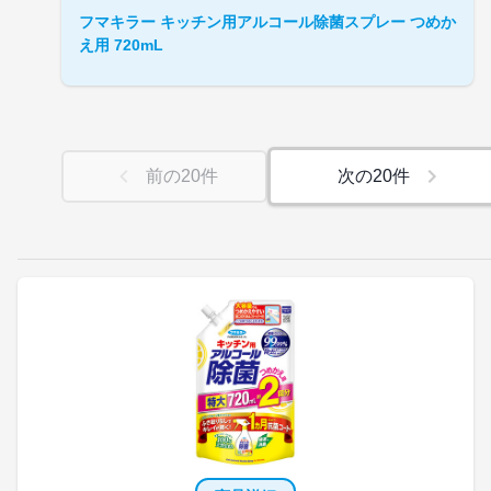
フマキラー キッチン用アルコール除菌スプレー つめか
え用 720mL
前の
20
件
次の
20
件