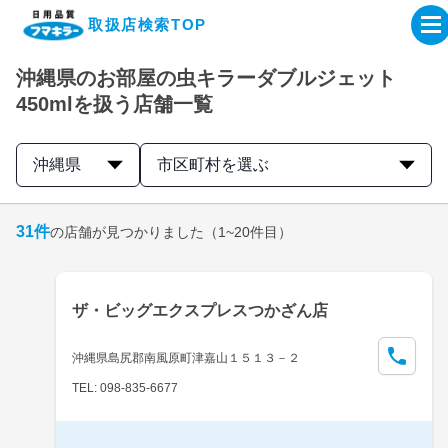
取扱店検索TOP
沖縄県のお部屋の虫キラーダブルジェット
企業・IR情報サイト
450mlを扱う店舗一覧
製品情報サイト
沖縄県
市区町村を選ぶ
オンラインショップ
31
件
の店舗が見つかりました
（1~20件目）
製品検索はこちら
ザ・ビッグエクスプレスつかざん店
取扱店検索はこちら
沖縄県島尻郡南風原町津嘉山１５１３－２
TEL: 098-835-6677