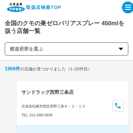
取扱店検索TOP
全国のクモの巣ゼロバリアスプレー 450mlを
企業・IR情報サイト
扱う店舗一覧
製品情報サイト
都道府県を選ぶ
オンラインショップ
1968
件
の店舗が見つかりました
（1~20件目）
製品検索はこちら
サンドラッグ西野三条店
取扱店検索はこちら
北海道札幌市西区西野三条６－２－１０
TEL: 011-699-5808