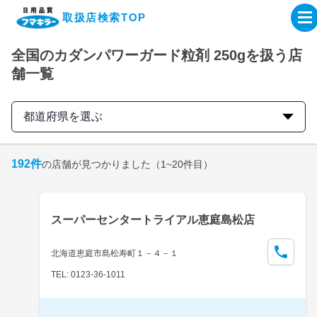
取扱店検索TOP
全国のカダンパワーガード粒剤 250gを扱う店
企業・IR情報サイト
舗一覧
製品情報サイト
都道府県を選ぶ
オンラインショップ
192
件
の店舗が見つかりました
（1~20件目）
製品検索はこちら
スーパーセンタートライアル恵庭島松店
取扱店検索はこちら
北海道恵庭市島松寿町１－４－１
TEL: 0123-36-1011