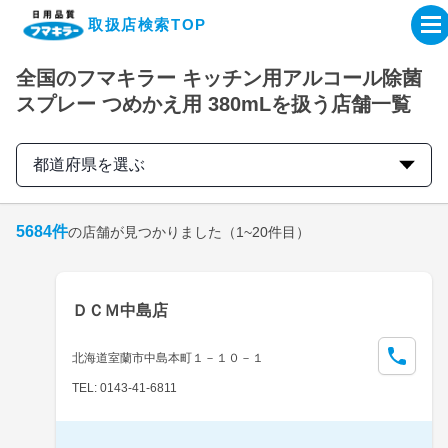
取扱店検索TOP
全国のフマキラー キッチン用アルコール除菌
企業・IR情報サイト
スプレー つめかえ用 380mLを扱う店舗一覧
製品情報サイト
都道府県を選ぶ
オンラインショップ
5684
件
の店舗が見つかりました
（1~20件目）
製品検索はこちら
ＤＣＭ中島店
取扱店検索はこちら
北海道室蘭市中島本町１－１０－１
TEL: 0143-41-6811