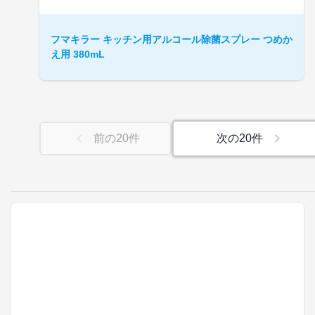
フマキラー キッチン用アルコール除菌スプレー つめか
え用 380mL
前の
20
件
次の
20
件