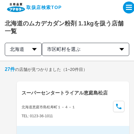
取扱店検索TOP
北海道のムカデカダン粉剤 1.1kgを扱う店舗
企業・IR情報サイト
一覧
製品情報サイト
北海道
市区町村を選ぶ
オンラインショップ
27
件
の店舗が見つかりました
（1~20件目）
製品検索はこちら
スーパーセンタートライアル恵庭島松店
取扱店検索はこちら
北海道恵庭市島松寿町１－４－１
TEL: 0123-36-1011