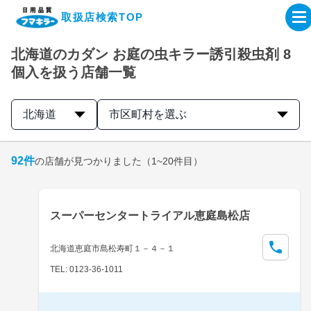
取扱店検索TOP
北海道のカダン お庭の虫キラー誘引殺虫剤 8
企業・IR情報サイト
個入を扱う店舗一覧
製品情報サイト
北海道
市区町村を選ぶ
オンラインショップ
92
件
の店舗が見つかりました
（1~20件目）
製品検索はこちら
スーパーセンタートライアル恵庭島松店
取扱店検索はこちら
北海道恵庭市島松寿町１－４－１
TEL: 0123-36-1011