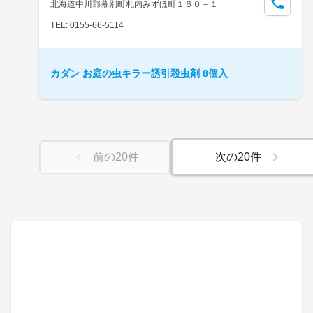
北海道中川郡幕別町札内みずほ町１６０－１
TEL: 0155-66-5114
カダン お庭の虫キラー誘引殺虫剤 8個入
前の
20
件
次の
20
件