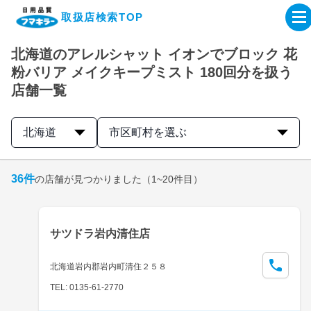
取扱店検索TOP
北海道のアレルシャット イオンでブロック 花
企業・IR情報サイト
粉バリア メイクキープミスト 180回分を扱う
店舗一覧
製品情報サイト
北海道
市区町村を選ぶ
オンラインショップ
36
件
の店舗が見つかりました
（1~20件目）
製品検索はこちら
取扱店検索はこちら
サツドラ岩内清住店
北海道岩内郡岩内町清住２５８
TEL: 0135-61-2770