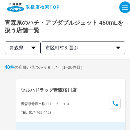
取扱店検索TOP
青森県のハチ・アブダブルジェット 450mLを
企業・IR情報サイト
扱う店舗一覧
製品情報サイト
青森県
市区町村を選ぶ
オンラインショップ
48
件
の店舗が見つかりました
（1~20件目）
製品検索はこちら
ツルハドラッグ青森桜川店
取扱店検索はこちら
青森県青森市桜川７－５－１０
TEL: 017-765-4453