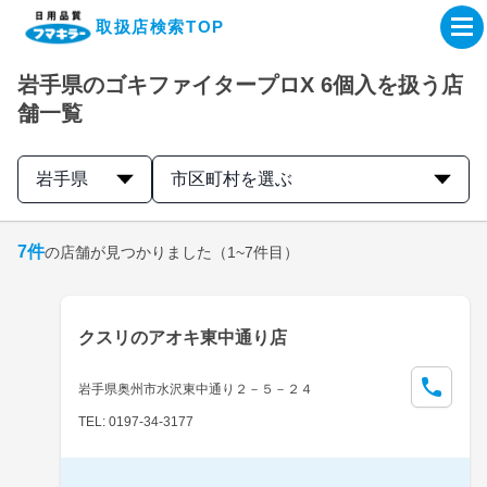
取扱店検索TOP
岩手県のゴキファイタープロX 6個入を扱う店
企業・IR情報サイト
舗一覧
製品情報サイト
岩手県
市区町村を選ぶ
オンラインショップ
7
件
の店舗が見つかりました
（1~7件目）
製品検索はこちら
クスリのアオキ東中通り店
取扱店検索はこちら
岩手県奥州市水沢東中通り２－５－２４
TEL: 0197-34-3177