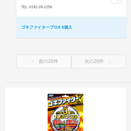
TEL: 0192-26-1256
ゴキファイタープロX 6個入
前の
20
件
次の
20
件