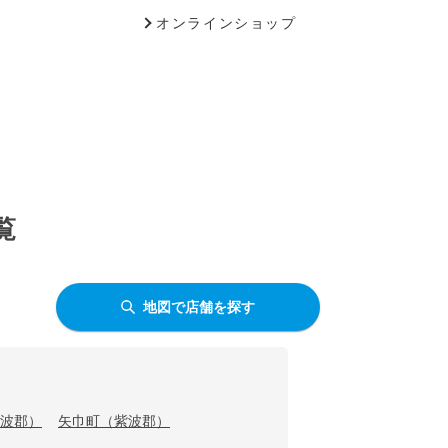
オンラインショップ
覧
地図で店舗を探す
波郡）
矢巾町（紫波郡）