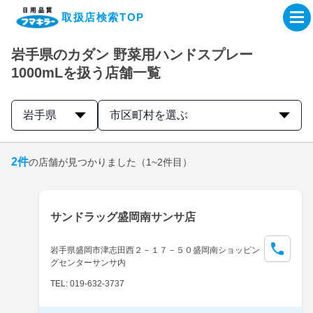
取扱店検索TOP
岩手県のカダン 野菜用ハンドスプレー
企業・IR情報サイト
1000mLを扱う店舗一覧
製品情報サイト
岩手県
市区町村を選ぶ
オンラインショップ
2
件
の店舗が見つかりました
（1~2件目）
製品検索はこちら
サンドラッグ盛岡南サンサ店
取扱店検索はこちら
岩手県盛岡市津志田西２－１７－５０盛岡南ショッピン
グセンターサンサ内
TEL: 019-632-3737