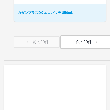
カダンプラスDX エコパウチ 850mL
前の
20
件
次の
20
件