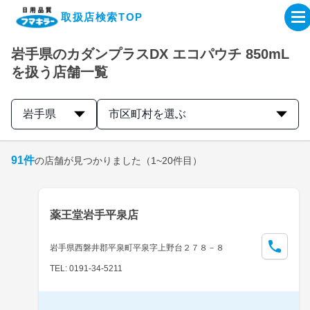
取扱店検索TOP
岩手県のカダンプラスDX エコパウチ 850mL
企業・IR情報サイト
を扱う店舗一覧
製品情報サイト
岩手県
市区町村を選ぶ
オンラインショップ
91
件
の店舗が見つかりました
（1~20件目）
製品検索はこちら
薬王堂岩手平泉店
取扱店検索はこちら
岩手県西磐井郡平泉町平泉字上野台２７８－８
TEL: 0191-34-5211