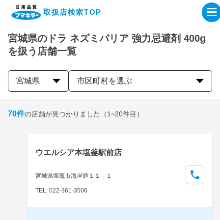
取扱店検索TOP
宮城県のドラ ネズミバリア 強力忌避剤 400g
企業・IR情報サイト
を扱う店舗一覧
製品情報サイト
宮城県
市区町村を選ぶ
オンラインショップ
70
件
の店舗が見つかりました
（1~20件目）
製品検索はこちら
ウエルシア本塩釜駅前店
取扱店検索はこちら
宮城県塩竈市海岸通１１－１
TEL: 022-361-3506