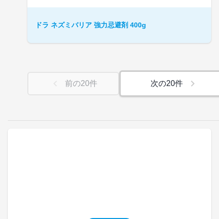
ドラ ネズミバリア 強力忌避剤 400g
前の
20
件
次の
20
件