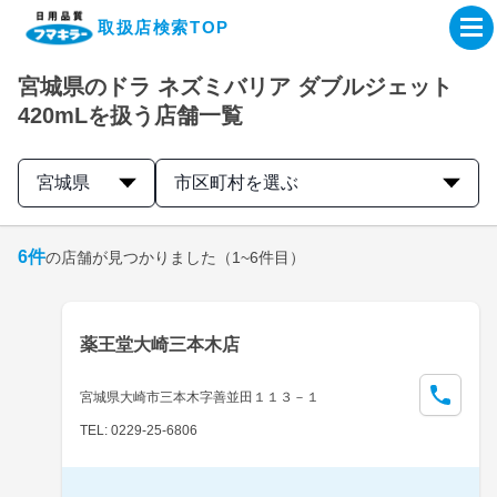
取扱店検索TOP
宮城県のドラ ネズミバリア ダブルジェット
企業・IR情報サイト
420mLを扱う店舗一覧
製品情報サイト
宮城県
市区町村を選ぶ
オンラインショップ
6
件
の店舗が見つかりました
（1~6件目）
製品検索はこちら
薬王堂大崎三本木店
取扱店検索はこちら
宮城県大崎市三本木字善並田１１３－１
TEL: 0229-25-6806