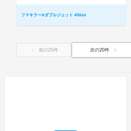
フマキラーAダブルジェット 450ml
前の
20
件
次の
20
件