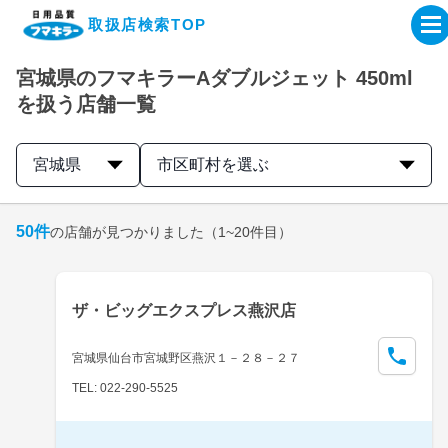
取扱店検索TOP
宮城県のフマキラーAダブルジェット 450ml
企業・IR情報サイト
を扱う店舗一覧
製品情報サイト
宮城県
市区町村を選ぶ
オンラインショップ
50
件
の店舗が見つかりました
（1~20件目）
製品検索はこちら
ザ・ビッグエクスプレス燕沢店
取扱店検索はこちら
宮城県仙台市宮城野区燕沢１－２８－２７
TEL: 022-290-5525