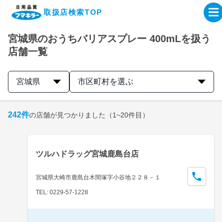
取扱店検索TOP
宮城県のおうちバリアスプレー 400mLを扱う
企業・IR情報サイト
店舗一覧
製品情報サイト
宮城県
市区町村を選ぶ
オンラインショップ
242
件
の店舗が見つかりました
（1~20件目）
製品検索はこちら
ツルハドラッグ宮城鹿島台店
取扱店検索はこちら
宮城県大崎市鹿島台木間塚字小谷地２２８－１
TEL: 0229-57-1228