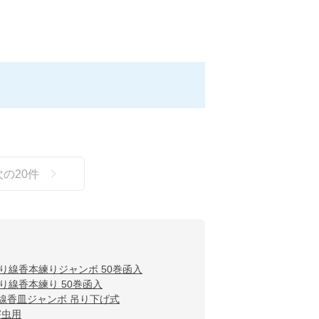
次の
20
件
り線香本練りジャンボ 50巻函入
り線香本練り 50巻函入
線香皿ジャンボ 吊り下げ式
害虫用