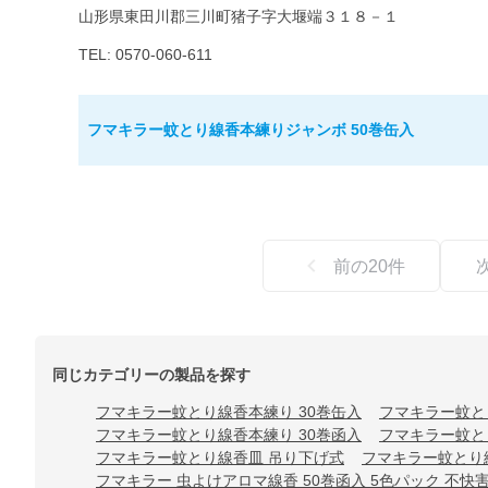
山形県東田川郡三川町猪子字大堰端３１８－１
TEL: 0570-060-611
フマキラー蚊とり線香本練りジャンボ 50巻缶入
前の
20
件
同じカテゴリーの製品を探す
フマキラー蚊とり線香本練り 30巻缶入
フマキラー蚊と
フマキラー蚊とり線香本練り 30巻函入
フマキラー蚊と
フマキラー蚊とり線香皿 吊り下げ式
フマキラー蚊とり
フマキラー 虫よけアロマ線香 50巻函入 5色パック 不快