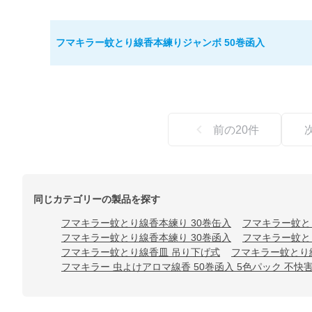
フマキラー蚊とり線香本練りジャンボ 50巻函入
前の
20
件
同じカテゴリーの製品を探す
フマキラー蚊とり線香本練り 30巻缶入
フマキラー蚊と
フマキラー蚊とり線香本練り 30巻函入
フマキラー蚊と
フマキラー蚊とり線香皿 吊り下げ式
フマキラー蚊とり
フマキラー 虫よけアロマ線香 50巻函入 5色パック 不快