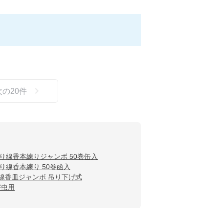
次の
20
件
り線香本練りジャンボ 50巻缶入
り線香本練り 50巻函入
線香皿ジャンボ 吊り下げ式
害虫用