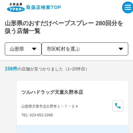
取扱店検索TOP
山形県のおすだけベープスプレー 280回分を
企業・IR情報サイト
扱う店舗一覧
製品情報サイト
山形県
市区町村を選ぶ
オンラインショップ
158
件
の店舗が見つかりました
（1~20件目）
製品検索はこちら
ツルハドラッグ天童久野本店
取扱店検索はこちら
山形県天童市北久野本１－７－２４
TEL: 023-652-2268