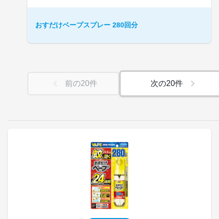
おすだけベープスプレー 280回分
前の
20
件
次の
20
件