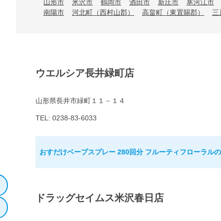
山形市
米沢市
鶴岡市
酒田市
新庄市
寒河江市
南陽市
河北町（西村山郡）
高畠町（東置賜郡）
三
ウエルシア長井緑町店
山形県長井市緑町１１－１４
TEL: 0238-83-6033
おすだけベープスプレー 280回分 フルーティフローラル
ドラッグセイムス米沢春日店