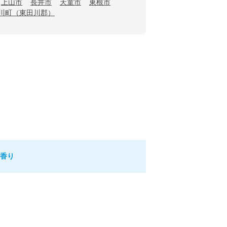
上山市
長井市
天童市
東根市
川町（東田川郡）
の香り