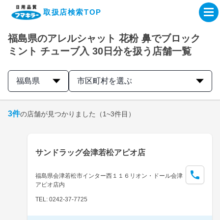
取扱店検索TOP
福島県のアレルシャット 花粉 鼻でブロック
企業・IR情報サイト
ミント チューブ入 30日分を扱う店舗一覧
製品情報サイト
福島県
市区町村を選ぶ
オンラインショップ
3
件
の店舗が見つかりました
（1~3件目）
製品検索はこちら
サンドラッグ会津若松アピオ店
取扱店検索はこちら
福島県会津若松市インター西１１６リオン・ドール会津
アピオ店内
TEL: 0242-37-7725