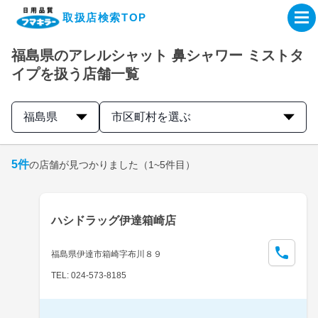
取扱店検索TOP
福島県のアレルシャット 鼻シャワー ミストタ
企業・IR情報サイト
イプを扱う店舗一覧
製品情報サイト
福島県
市区町村を選ぶ
オンラインショップ
5
件
の店舗が見つかりました
（1~5件目）
製品検索はこちら
ハシドラッグ伊達箱崎店
取扱店検索はこちら
福島県伊達市箱崎字布川８９
TEL: 024-573-8185