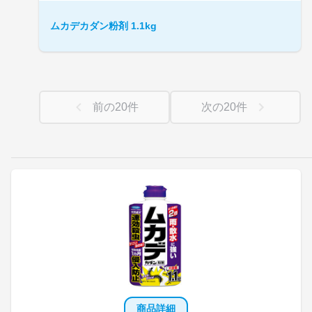
ムカデカダン粉剤 1.1kg
前の
20
件
次の
20
件
商品詳細