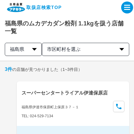
取扱店検索TOP
福島県のムカデカダン粉剤 1.1kgを扱う店舗
企業・IR情報サイト
一覧
製品情報サイト
福島県
市区町村を選ぶ
オンラインショップ
3
件
の店舗が見つかりました
（1~3件目）
製品検索はこちら
スーパーセンタートライアル伊達保原店
取扱店検索はこちら
福島県伊達市保原町上保原３７－１
TEL: 024-529-7134