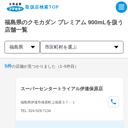
取扱店検索TOP
福島県のクモカダン プレミアム 900mLを扱う
企業・IR情報サイト
店舗一覧
製品情報サイト
福島県
市区町村を選ぶ
オンラインショップ
5
件
の店舗が見つかりました
（1~5件目）
製品検索はこちら
スーパーセンタートライアル伊達保原店
取扱店検索はこちら
福島県伊達市保原町上保原３７－１
TEL: 024-529-7134