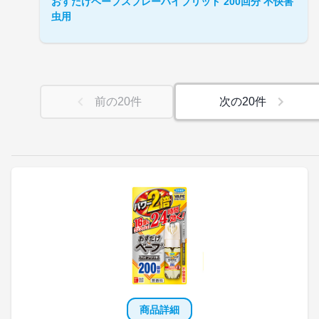
おすだけベープスプレーハイブリッド 200回分 不快害
虫用
前の
20
件
次の
20
件
商品詳細