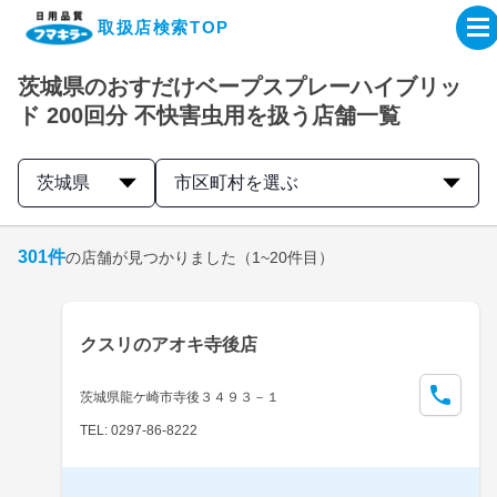
取扱店検索TOP
茨城県のおすだけベープスプレーハイブリッ
企業・IR情報サイト
ド 200回分 不快害虫用を扱う店舗一覧
製品情報サイト
茨城県
市区町村を選ぶ
オンラインショップ
301
件
の店舗が見つかりました
（1~20件目）
製品検索はこちら
クスリのアオキ寺後店
取扱店検索はこちら
茨城県龍ケ崎市寺後３４９３－１
TEL: 0297-86-8222