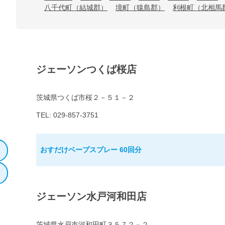
八千代町（結城郡）
境町（猿島郡）
利根町（北相馬
ジェーソンつくば桜店
茨城県つくば市桜２－５１－２
TEL: 029-857-3751
おすだけベープスプレー 60回分
ジェーソン水戸河和田店
茨城県水戸市河和田町３５７２－２