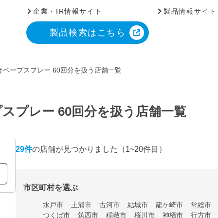
企業・IR情報サイト
製品情報サイト
製品検索はこちら
ベープスプレー 60回分を扱う店舗一覧
スプレー 60回分を扱う店舗一覧
29
件
の店舗が見つかりました
（1~20件目）
市区町村を選ぶ
水戸市
土浦市
古河市
結城市
龍ケ崎市
常総市
つくば市
筑西市
稲敷市
桜川市
神栖市
行方市