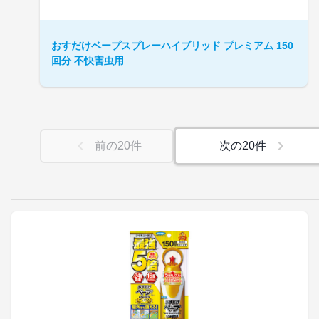
おすだけベープスプレーハイブリッド プレミアム 150
回分 不快害虫用
前の
20
件
次の
20
件