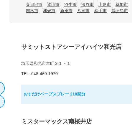
春日部市
狭山市
羽生市
深谷市
上尾市
草加市
志木市
和光市
新座市
八潮市
幸手市
鶴ヶ島市
サミットストアシーアイハイツ和光店
埼玉県和光市本町３１－１
TEL: 048-460-1970
おすだけベープスプレー 210回分
ミスターマックス南桜井店