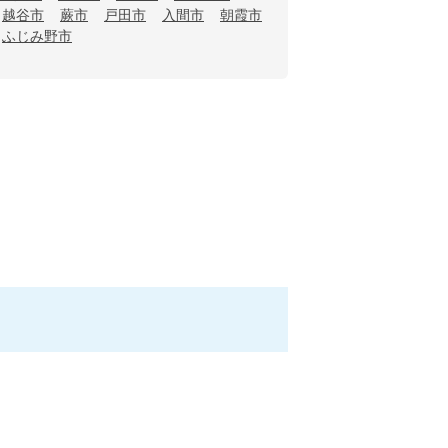
越谷市
蕨市
戸田市
入間市
朝霞市
ふじみ野市